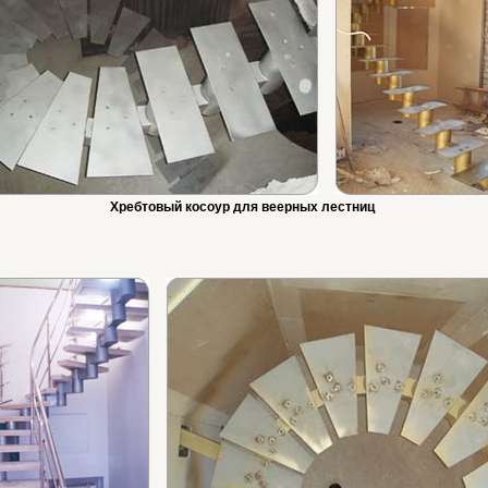
Хребтовый косоур для веерных лестниц