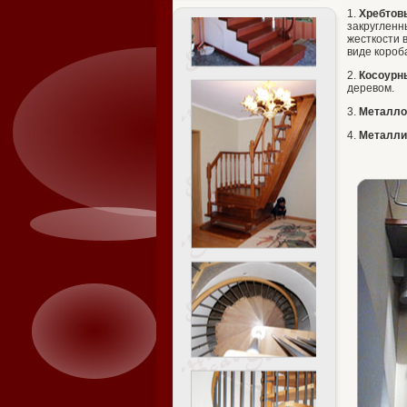
1.
Хребтов
закругленн
жесткости 
виде короб
2.
Косоурн
деревом.
3.
Металло
4.
Металли