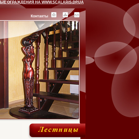
ЫЕ ОГРАЖДЕНИЯ НА WWW.SCALARIS.DP.UA
Контакты
ске
кой
кое
чная
ская
кой
а