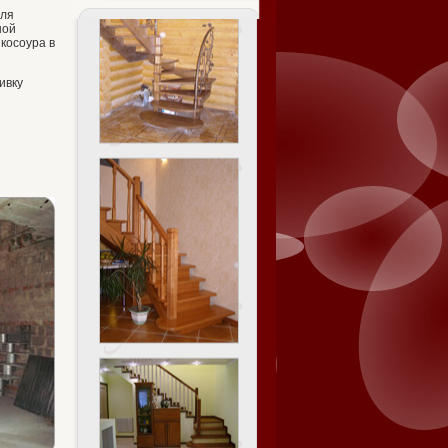
для
шой
косоура в
ивку