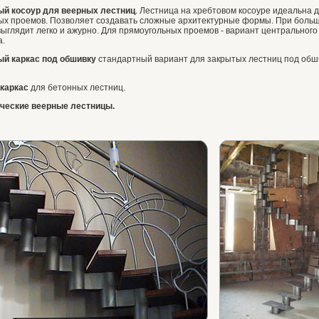
ый косоур для веерных лестниц
. Лестница на хребтовом косоуре идеальна 
Лестница на хребтовом косоуре Днепр
Закрытая деревянная лестница поc. Кировское 2
ых проемов. Позволяет создавать сложные архитектурные формы. При боль
выглядит легко и ажурно. Для прямоугольных проемов - вариант центрального 
а.
ый каркас под обшивку
стандартный вариант для закрытых лестниц под обш
каркас
для бетонных лестниц.
ческие веерные лестницы.